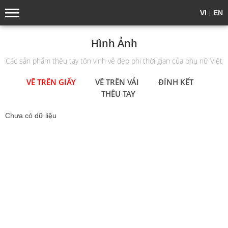
VI
EN
Hình Ảnh
Các sản phẩm thêu tay tôn vinh vẻ đẹp phi thời gian của phụ nữ Việt
VẼ TRÊN GIẤY
VẼ TRÊN VẢI
ĐÍNH KẾT
THÊU TAY
Chưa có dữ liệu